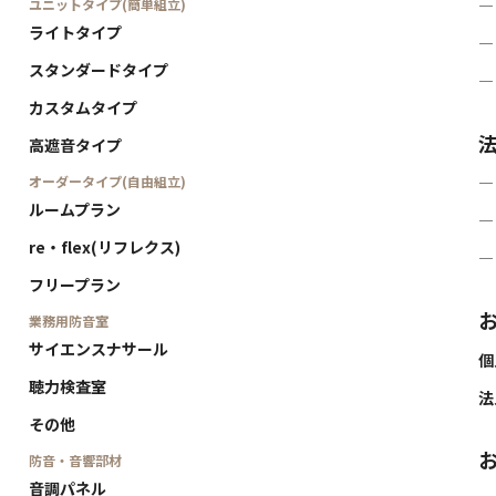
ユニットタイプ(簡単組立)
―
ライトタイプ
―
スタンダードタイプ
―
カスタムタイプ
高遮音タイプ
オーダータイプ(自由組立)
―
ルームプラン
―
re・flex(リフレクス)
―
フリープラン
業務用防音室
サイエンスナサール
個
聴力検査室
法
その他
防音・音響部材
音調パネル