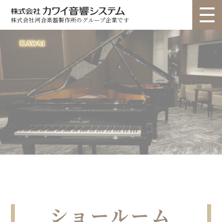
株式会社河合楽器製作所のグループ企業です
トップ
選ばれる理由
個人のお客様
法人のお客様
お問い合わせ
製品情報
▽
▽
ショールーム
納入事例
ユニット ライトタイプ
ユニット スタンダードタイプ
ユニット カスタムタイプ
ユニット 高遮音タイプ
カタログ
お知らせ
コラム
オーダー ルームプラン
オーダー re・flex(リフレクス)
会社概要
代表挨拶
動画
オーダー フリープラン
業務用 サイエンスナサール
よくある質問
業務用 聴力検査室
業務用 その他
ショールーム
音調パネル