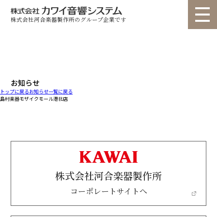
株式会社河合楽器製作所のグループ企業です
トップ
選ばれる理由
個人のお客様
法人のお客様
お問い合わせ
お知らせ
トップに戻る
お知らせ一覧に戻る
製品情報
▽
▽
島村楽器モザイクモール港北店
ショールーム
納入事例
ユニット ライトタイプ
ユニット スタンダードタイプ
ユニット カスタムタイプ
ユニット 高遮音タイプ
カタログ
お知らせ
コラム
オーダー ルームプラン
オーダー re・flex(リフレクス)
会社概要
代表挨拶
動画
オーダー フリープラン
業務用 サイエンスナサール
株式会社河合楽器製作所
よくある質問
コーポレートサイトへ
業務用 聴力検査室
業務用 その他
音調パネル