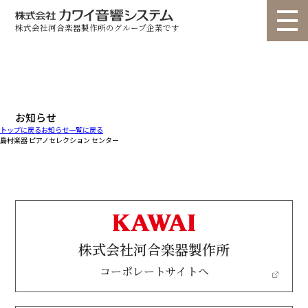
株式会社河合楽器製作所のグループ企業です
トップ
選ばれる理由
個人のお客様
法人のお客様
お問い合わせ
お知らせ
トップに戻る
お知らせ一覧に戻る
製品情報
▽
▽
島村楽器 ピアノセレクション センター
ショールーム
納入事例
ユニット ライトタイプ
ユニット スタンダードタイプ
ユニット カスタムタイプ
ユニット 高遮音タイプ
カタログ
お知らせ
コラム
オーダー ルームプラン
オーダー re・flex(リフレクス)
会社概要
代表挨拶
動画
オーダー フリープラン
業務用 サイエンスナサール
株式会社河合楽器製作所
よくある質問
コーポレートサイトへ
業務用 聴力検査室
業務用 その他
音調パネル