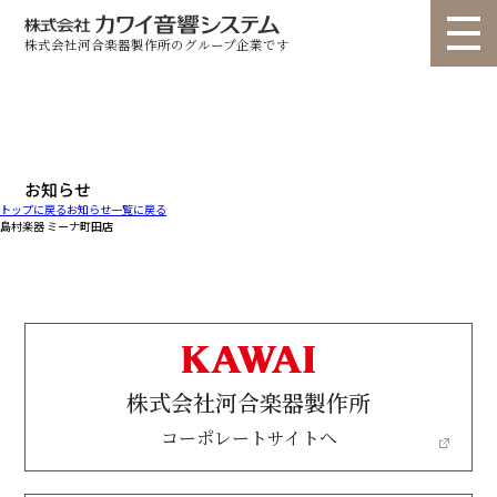
株式会社河合楽器製作所のグループ企業です
トップ
選ばれる理由
個人のお客様
法人のお客様
お問い合わせ
お知らせ
トップに戻る
お知らせ一覧に戻る
製品情報
▽
▽
島村楽器 ミーナ町田店
ショールーム
納入事例
ユニット ライトタイプ
ユニット スタンダードタイプ
ユニット カスタムタイプ
ユニット 高遮音タイプ
カタログ
お知らせ
コラム
オーダー ルームプラン
オーダー re・flex(リフレクス)
会社概要
代表挨拶
動画
オーダー フリープラン
業務用 サイエンスナサール
株式会社河合楽器製作所
よくある質問
コーポレートサイトへ
業務用 聴力検査室
業務用 その他
音調パネル