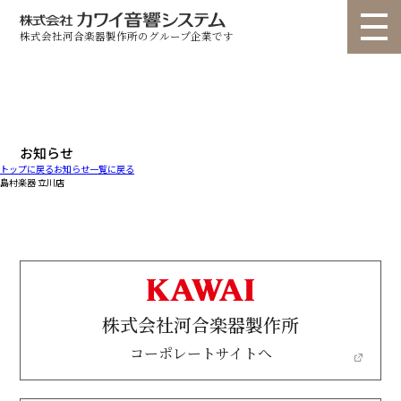
株式会社河合楽器製作所のグループ企業です
トップ
選ばれる理由
個人のお客様
法人のお客様
お問い合わせ
お知らせ
トップに戻る
お知らせ一覧に戻る
製品情報
▽
▽
島村楽器 立川店
ショールーム
納入事例
ユニット ライトタイプ
ユニット スタンダードタイプ
ユニット カスタムタイプ
ユニット 高遮音タイプ
カタログ
お知らせ
コラム
オーダー ルームプラン
オーダー re・flex(リフレクス)
会社概要
代表挨拶
動画
オーダー フリープラン
業務用 サイエンスナサール
株式会社河合楽器製作所
よくある質問
コーポレートサイトへ
業務用 聴力検査室
業務用 その他
音調パネル