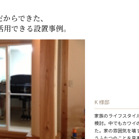
だからできた、
活用できる設置事例。
K 様邸
家族のライフスタイ
検討。中でもカワイ
た。家の雰囲気を壊
うふたつのことを見