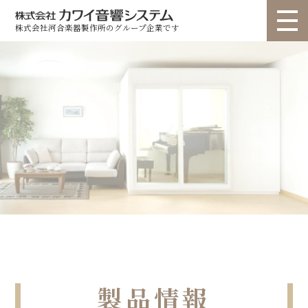
株式会社河合楽器製作所のグループ企業です
トップ
選ばれる理由
個人のお客様
法人のお客様
お問い合わせ
製品情報
▽
▽
ショールーム
納入事例
ユニット ライトタイプ
ユニット スタンダードタイプ
ユニット カスタムタイプ
ユニット 高遮音タイプ
カタログ
お知らせ
コラム
オーダー ルームプラン
オーダー re・flex(リフレクス)
会社概要
代表挨拶
動画
オーダー フリープラン
業務用 サイエンスナサール
よくある質問
業務用 聴力検査室
業務用 その他
製品情報
音調パネル