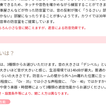
奏できるため、タッチや音色を確かめながら練習することができ
事屋さんなどが作った防音室では、音の反射が強く「うるさい」
かない」部屋になったりすることが多いようです。カワイでは30
音率の防音室をご提案しています。
もちろん小さな音に聞こえますが、遮音による防音効果です。
いは？
は、3種類からお選びいただけます。音の大きさは「デシベル」と
大きいほど音が大きいと感じ、生活環境では140dBが最大。普通の会
dBぐらいの大きさです。防音ルームの壁から外へ1ｍ離れた位置に立
話程度に、「Dr‐35」では小さな声程度に、「Dr‐40」ではかす
や使う楽器・時間帯によって3種類の遮音性能からお選びください
さ・設置条件等により、聞こえ方は異なります。
性能