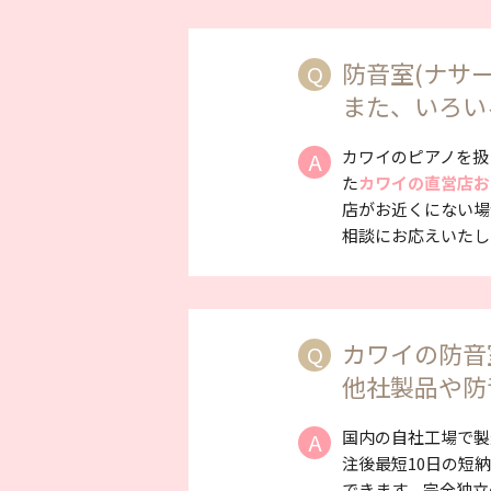
防音室(ナサ
Q
また、いろい
カワイのピアノを扱
A
た
カワイの直営店お
店がお近くにない場
相談にお応えいたし
カワイの防音
Q
他社製品や防
国内の自社工場で製
A
注後最短10日の短
できます。完全独立