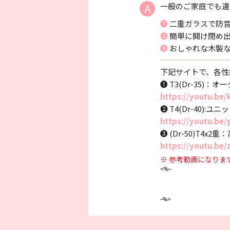
一般のご家庭でも違
A
❶ 二重ガラスで
❷ 簡単に開け閉
❸ おしゃれな木
下記サイトで、各性
❶ T3(Dr-35)
https://youtu.be/
❷ T4(Dr-40)
https://youtu.be
❸ (Dr-50)T4
https://youtu.be
※ 参考動画になり
<%--
–%>