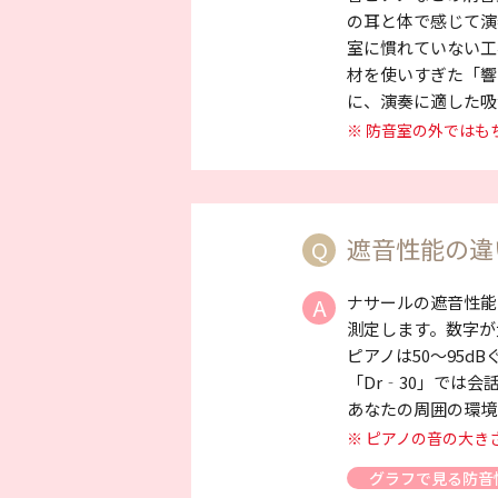
の耳と体で感じて演
室に慣れていない工
材を使いすぎた「響
に、演奏に適した吸
※ 防音室の外では
遮音性能の違
Q
ナサールの遮音性能
A
測定します。数字が
ピアノは50～95
「Dr‐30」では会
あなたの周囲の環境
※ ピアノの音の大き
グラフで見る防音