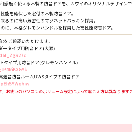
和感無く使える木製の防音ドアを、カワイのオリジナルデザイン
防音性能を確保した窓付の木製防音ドア。
め出来るのに高い気密性のマグネットパッキン採用。
製なのに、本格グレモンハンドルを採用した高性能防音ドア。
能をご確認いただけます。
：オーダータイプ用防音ドア(大窓)
kI6I_ZgS27c
:ユニットタイプ用防音ドア(グレモンハンドル)
/gtP4RiKXGYk
x2重：高遮音防音ルームUWSタイプの防音ドア
/zpEhSYWqbiw
ます。お使いのパソコンのボリューム設定によって聴こえ方は異なります