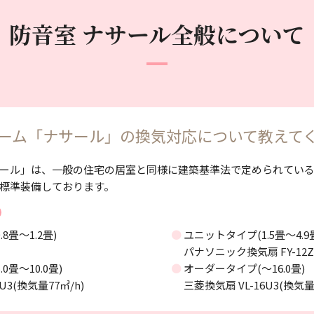
防音室 ナサール
全般について
ーム「ナサール」の換気対応について教えて
ール」は、一般の住宅の居室と同様に建築基準法で定められている換気
標準装備しております。
.8畳～1.2畳)
● ユニットタイプ(1.5畳～4.9
パナソニック換気扇 FY-12ZH
0畳～10.0畳)
● オーダータイプ(～16.0畳)
U3(換気量77㎥/h)
三菱換気扇 VL-16U3(換気量