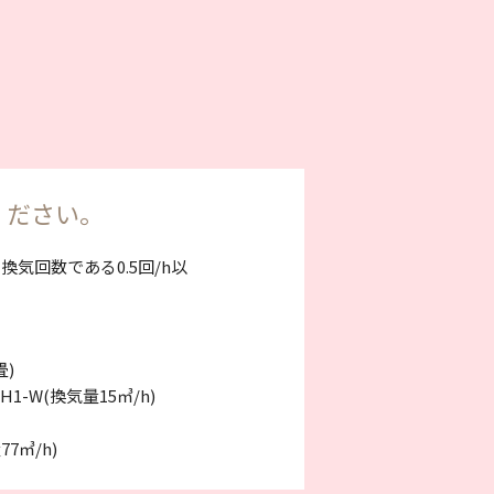
ください。
回数である0.5回/h以
畳)
1-W(換気量15㎥/h)
77㎥/h)