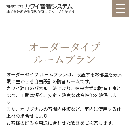
株式会社河合楽器製作所のグループ企業です
トップ
選ばれる理由
個人のお客様
法人のお客様
オーダータイプ
お問い合わせ
ルームプラン
製品情報
▽
▽
ショールーム
納入事例
ユニット ライトタイプ
ユニット スタンダードタイプ
オーダータイプ ルームプランは、設置するお部屋を最大
限に生かせる自由設計の防音ルームです。
ユニット カスタムタイプ
ユニット 高遮音タイプ
カタログ
お知らせ
コラム
カワイ独自のパネル工法により、在来方式の防音工事と
オーダー ルームプラン
オーダー re・flex(リフレクス)
会社概要
代表挨拶
動画
比べ、工期は短く、安定・確実な遮音性能を確保しま
す。
オーダー フリープラン
業務用 サイエンスナサール
よくある質問
また、オリジナルの音調内装板など、室内に使用する仕
業務用 聴力検査室
業務用 その他
上材の組合せにより
お客様の好みや用途に合わせた響きをご提案します。
音調パネル