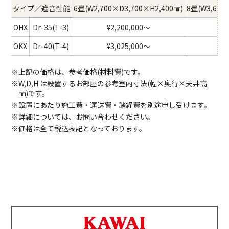
タイプ／遮音性能
6畳(W2,700×D3,700×H2,400㎜)
8畳(W3,600
OHX
Dr-35(T-3)
¥2,200,000～
¥2
OKX
Dr-40(T-4)
¥3,025,000～
¥3
※上記の価格は、参考価格(材料費)です。
※W,D,H は設置するお部屋の参考室内寸法(幅×奥行×天井高
㎜)です。
※設置にあたり施工費・運送費・諸経費を別途申し受けます。
※詳細については、お問い合わせください。
※価格は全て税込表記となっております。