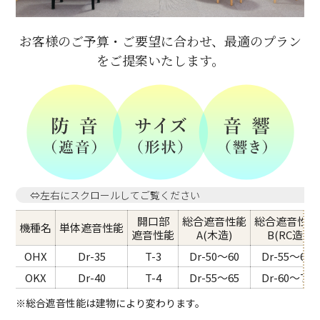
お客様のご予算・ご要望に合わせ、最適のプラン
をご提案いたします。
⇔左右にスクロールしてご覧ください
開口部
総合遮音性能
総合遮音性能
機種名
単体遮音性能
遮音性能
A(木造)
B(RC造)
OHX
Dr-35
T-3
Dr-50～60
Dr-55～65
OKX
Dr-40
T-4
Dr-55～65
Dr-60～70
※総合遮音性能は建物により変わります。