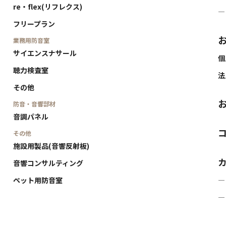
re・flex(リフレクス)
―
フリープラン
業務用防音室
サイエンスナサール
個
聴力検査室
法
その他
防音・音響部材
音調パネル
その他
施設用製品(音響反射板)
音響コンサルティング
ペット用防音室
―
―