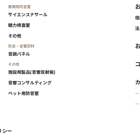
業務用防音室
サイエンスナサール
個
聴力検査室
法
その他
防音・音響部材
音調パネル
その他
施設用製品(音響反射板)
音響コンサルティング
ペット用防音室
―
―
リシー